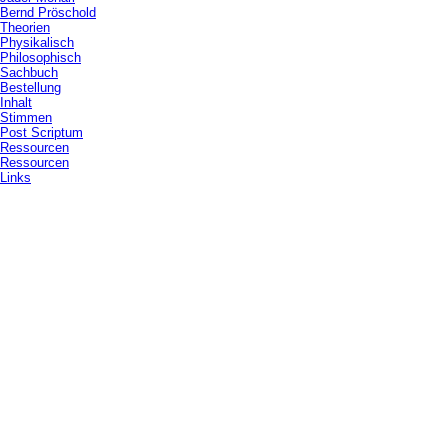
Bernd Pröschold
Theorien
Physikalisch
Philosophisch
Sachbuch
Bestellung
Inhalt
Stimmen
Post Scriptum
Ressourcen
Ressourcen
Links